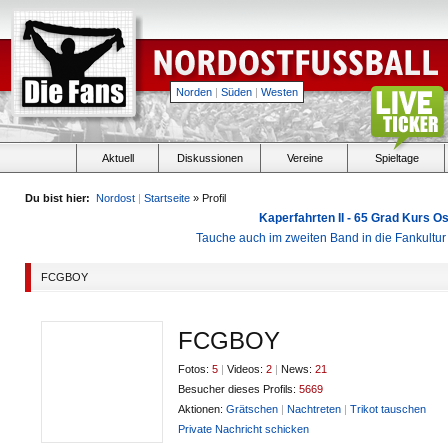
Norden
|
Süden
|
Westen
Aktuell
Diskussionen
Vereine
Spieltage
Du bist hier:
Nordost
|
Startseite
» Profil
Kaperfahrten II - 65 Grad Kurs 
Tauche auch im zweiten Band in die Fankultu
FCGBOY
FCGBOY
Fotos:
5
|
Videos:
2
|
News:
21
Besucher dieses Profils:
5669
Aktionen:
Grätschen
|
Nachtreten
|
Trikot tauschen
Private Nachricht schicken