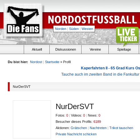
Norden
|
Süden
|
Westen
Aktuell
Diskussionen
Vereine
Spieltage
Du bist hier:
Nordost
|
Startseite
» Profil
Kaperfahrten II - 65 Grad Kurs 
Tauche auch im zweiten Band in die Fankultu
NurDerSVT
NurDerSVT
Fotos:
0
|
Videos:
0
|
News:
0
Besucher dieses Profils:
6189
Aktionen:
Grätschen
|
Nachtreten
|
Trikot tauschen
Private Nachricht schicken