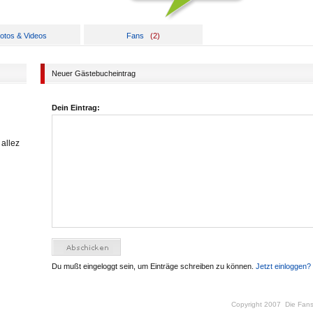
otos & Videos
Fans
(
2
)
Neuer Gästebucheintrag
Dein Eintrag:
 allez
Du mußt eingeloggt sein, um Einträge schreiben zu können.
Jetzt einloggen?
Copyright 2007
Die Fan