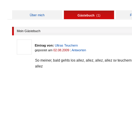
Über mich
F
Gästebuch
(
1
)
Mein Gästebuch
Eintrag von:
Ultras Teuchern
gepostet am
02.08.2009
|
Antworten
So meiner, bald gehts los allez, allez, allez, allez sv teuchern
allez