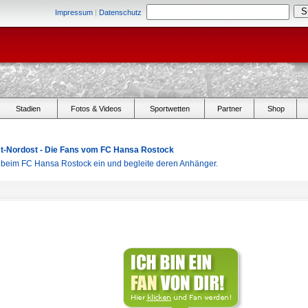
Impressum
|
Datenschutz
Stadien
Fotos & Videos
Sportwetten
Partner
Shop
Ost-Nordost - Die Fans vom FC Hansa Rostock
r beim FC Hansa Rostock ein und begleite deren Anhänger.