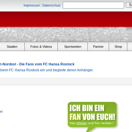
Impressum
|
Datenschutz
Stadien
Fotos & Videos
Sportwetten
Partner
Shop
Ost-Nordost - Die Fans vom FC Hansa Rostock
r beim FC Hansa Rostock ein und begleite deren Anhänger.
nd