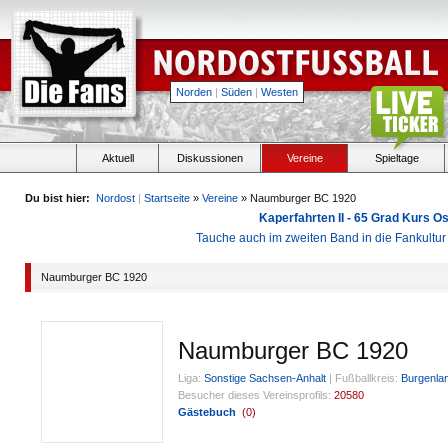
Norden
|
Süden
|
Westen
Aktuell
Diskussionen
Vereine
Spieltage
Du bist hier:
Nordost
|
Startseite
»
Vereine
» Naumburger BC 1920
Kaperfahrten II - 65 Grad Kurs 
Tauche auch im zweiten Band in die Fankultu
Naumburger BC 1920
Naumburger BC 1920
Liga:
Sonstige Sachsen-Anhalt
|
Fußballkreis:
Burgenla
Besucher dieses Vereinsprofils:
20580
Gästebuch
(
0
)