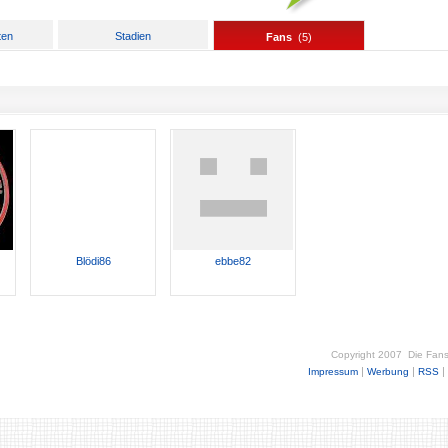
ten
Stadien
Fans
(
5
)
Blödi86
ebbe82
Copyright 2007
Die Fan
|
|
|
Impressum
Werbung
RSS