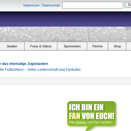
Impressum
|
Datenschutz
Stadien
Fotos & Videos
Sportwetten
Partner
Shop
h das ehemalige Jugoslawien
ür Fußballfans – Voller Leidenschaft und Fankultur.