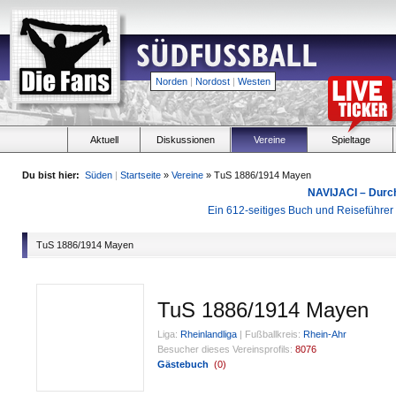
Norden
|
Nordost
|
Westen
Aktuell
Diskussionen
Vereine
Spieltage
Du bist hier:
Süden
|
Startseite
»
Vereine
» TuS 1886/1914 Mayen
NAVIJACI – Durc
Ein 612-seitiges Buch und Reiseführer f
TuS 1886/1914 Mayen
TuS 1886/1914 Mayen
Liga:
Rheinlandliga
|
Fußballkreis:
Rhein-Ahr
Besucher dieses Vereinsprofils:
8076
Gästebuch
(
0
)