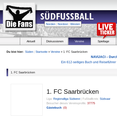
Norden
|
Nordost
|
Westen
Aktuell
Diskussionen
Vereine
Spieltage
Du bist hier:
Süden
|
Startseite
»
Vereine
» 1. FC Saarbrücken
NAVIJACI – Durc
Ein 612-seitiges Buch und Reiseführer f
1. FC Saarbrücken
1. FC Saarbrücken
Liga:
Regionalliga Südwest
|
Fußballkreis:
Südsaar
Besucher dieses Vereinsprofils:
37775
Gästebuch
(
0
)