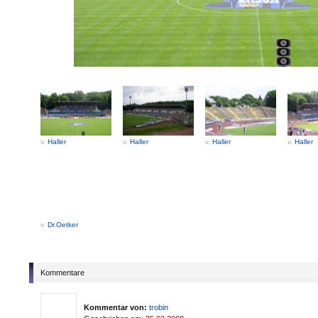
v.
Haller
v.
Haller
v.
Haller
v.
Haller
v.
Dr.Oetker
Kommentare
Kommentar von:
trobin