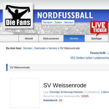
Nordost
|
Süden
|
Westen
Aktuell
Diskussionen
Vereine
Spieltage
Du bist hier:
Norden
|
Startseite
»
Vereine
» SV Weissenrode
Festschrift –
352 Seiten voller Leidensch
SV Weissenrode
SV Weissenrode
Liga:
Sonstige Schleswig-Holstein
|
Fußballkreis:
Lübec
Besucher dieses Vereinsprofils:
15325
Gästebuch
(
0
)