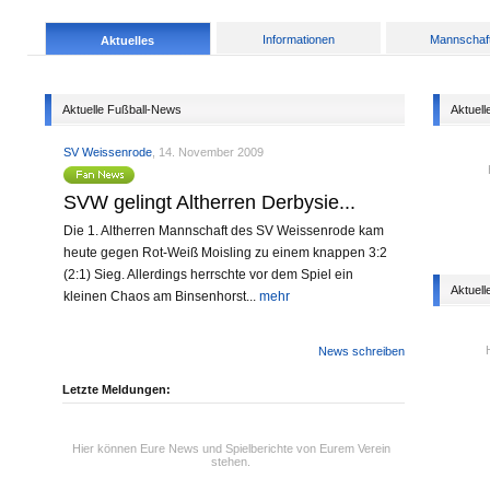
Informationen
Mannschaf
Aktuelles
Aktuelle Fußball-News
Aktuell
SV Weissenrode
, 14. November 2009
SVW gelingt Altherren Derbysie...
Die 1. Altherren Mannschaft des SV Weissenrode kam
heute gegen Rot-Weiß Moisling zu einem knappen 3:2
(2:1) Sieg. Allerdings herrschte vor dem Spiel ein
Aktuell
kleinen Chaos am Binsenhorst...
mehr
News schreiben
Letzte Meldungen:
Hier können Eure News und Spielberichte von Eurem Verein
stehen.