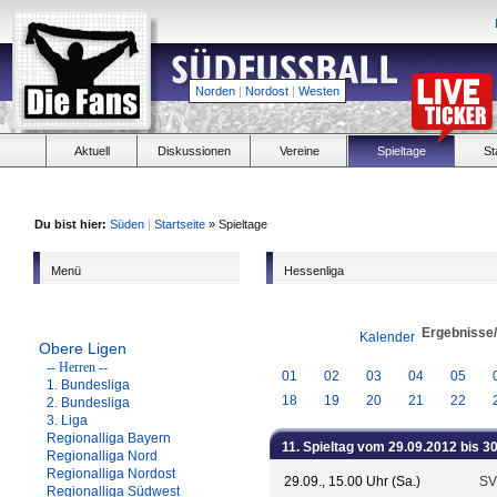
Norden
|
Nordost
|
Westen
Aktuell
Diskussionen
Vereine
Spieltage
St
Du bist hier:
Süden
|
Startseite
» Spieltage
Menü
Hessenliga
Ergebnisse
Kalender
Obere Ligen
-- Herren --
01
02
03
04
05
1. Bundesliga
18
19
20
21
22
2. Bundesliga
3. Liga
Regionalliga Bayern
11. Spieltag vom 29.09.2012 bis 3
Regionalliga Nord
Regionalliga Nordost
29.09., 15.00 Uhr (Sa.)
SV
Regionalliga Südwest