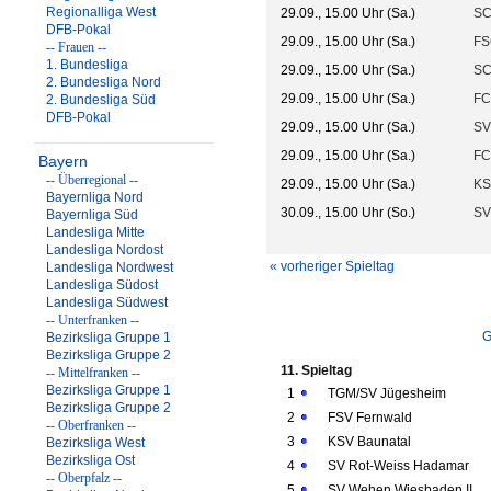
Regionalliga West
29.09., 15.00 Uhr (Sa.)
SC
DFB-Pokal
29.09., 15.00 Uhr (Sa.)
FS
-- Frauen --
1. Bundesliga
29.09., 15.00 Uhr (Sa.)
SC
2. Bundesliga Nord
29.09., 15.00 Uhr (Sa.)
FC
2. Bundesliga Süd
DFB-Pokal
29.09., 15.00 Uhr (Sa.)
SV
29.09., 15.00 Uhr (Sa.)
FC
Bayern
-- Überregional --
29.09., 15.00 Uhr (Sa.)
KS
Bayernliga Nord
30.09., 15.00 Uhr (So.)
SV
Bayernliga Süd
Landesliga Mitte
Landesliga Nordost
« vorheriger Spieltag
Landesliga Nordwest
Landesliga Südost
Landesliga Südwest
-- Unterfranken --
G
Bezirksliga Gruppe 1
Bezirksliga Gruppe 2
11. Spieltag
-- Mittelfranken --
Bezirksliga Gruppe 1
1
TGM/SV Jügesheim
Bezirksliga Gruppe 2
2
FSV Fernwald
-- Oberfranken --
3
KSV Baunatal
Bezirksliga West
Bezirksliga Ost
4
SV Rot-Weiss Hadamar
-- Oberpfalz --
5
SV Wehen Wiesbaden II