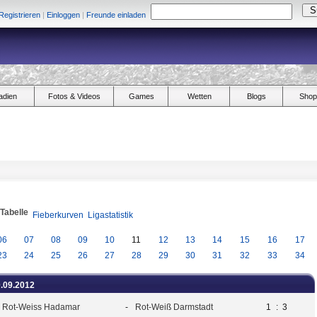
Registrieren
|
Einloggen
|
Freunde einladen
adien
Fotos & Videos
Games
Wetten
Blogs
Shop
/Tabelle
Fieberkurven
Ligastatistik
06
07
08
09
10
11
12
13
14
15
16
17
23
24
25
26
27
28
29
30
31
32
33
34
0.09.2012
 Rot-Weiss Hadamar
-
Rot-Weiß Darmstadt
1
:
3