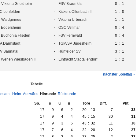
 Viktoria Griesheim
-
FSV Braunfels
0
:
1
C Lohfelden
-
Kickers Offenbach II
1
:
0
 Waldgirmes
-
Viktoria Urberach
1
:
1
 Eddersheim
-
OSC Vellmar
0
:
4
 Buchonia Flieden
-
FSV Fernwald
0
:
4
A Darmstadt
-
TGM/SV Jügesheim
1
:
1
V Baunatal
-
Hünfelder SV
3
:
1
 Wehen Wiesbaden II
-
Eintracht Stadtallendorf
1
:
2
nächster Spieltag »
Tabelle
esamt
Heim
Auswärts
Hinrunde
Rückrunde
Sp.
s
u
n
Tore
Diff.
Pkt.
17
9
6
2
20
:
13
7
33
17
9
4
4
45
:
15
30
31
17
9
3
5
43
:
32
11
30
17
7
6
4
32
:
20
12
27
17
8
3
6
27
:
25
2
27