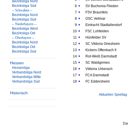
Bezirksliga Nord
Bezirksliga Süd
6
SV Buchonia Flieden
-- Schwaben --
7
FSV Braunfels
Bezirksliga Nord
8
OSC Vellmar
Bezirksliga Süd
-- Niederbayern --
9
Eintracht Stadtallendorf
Bezirksliga West
10
FSC Lohfelden
Bezirksliga Ost
11
Hünfelder SV
-- Oberbayern --
Bezirksliga Nord
12
SC Viktoria Griesheim
Bezirksliga Ost
13
Kickers Offenbach II
Bezirksliga Süd
14
Rot-Weiß Darmstadt
Hessen
15
SC Waldgirmes
Hessenliga
16
Viktoria Urberach
Verbandsliga Nord
17
FCA Darmstadt
Verbandsliga Mitte
Verbandsliga Süd
18
FC Eddersheim
Historisch
Aktuellen Spieltag
Dau