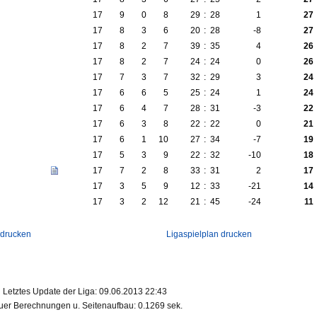
17
9
0
8
29
:
28
1
27
17
8
3
6
20
:
28
-8
27
17
8
2
7
39
:
35
4
26
17
8
2
7
24
:
24
0
26
17
7
3
7
32
:
29
3
24
17
6
6
5
25
:
24
1
24
17
6
4
7
28
:
31
-3
22
17
6
3
8
22
:
22
0
21
17
6
1
10
27
:
34
-7
19
17
5
3
9
22
:
32
-10
18
17
7
2
8
33
:
31
2
17
17
3
5
9
12
:
33
-21
14
17
3
2
12
21
:
45
-24
11
 drucken
Ligaspielplan drucken
Letztes Update der Liga: 09.06.2013 22:43
er Berechnungen u. Seitenaufbau: 0.1269 sek.