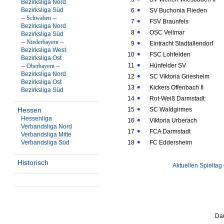
Bezirksliga Nord
Bezirksliga Süd
6
SV Buchonia Flieden
-- Schwaben --
7
FSV Braunfels
Bezirksliga Nord
8
OSC Vellmar
Bezirksliga Süd
-- Niederbayern --
9
Eintracht Stadtallendorf
Bezirksliga West
10
FSC Lohfelden
Bezirksliga Ost
11
Hünfelder SV
-- Oberbayern --
Bezirksliga Nord
12
SC Viktoria Griesheim
Bezirksliga Ost
13
Kickers Offenbach II
Bezirksliga Süd
14
Rot-Weiß Darmstadt
Hessen
15
SC Waldgirmes
Hessenliga
16
Viktoria Urberach
Verbandsliga Nord
17
FCA Darmstadt
Verbandsliga Mitte
Verbandsliga Süd
18
FC Eddersheim
Historisch
Aktuellen Spieltag
Dau