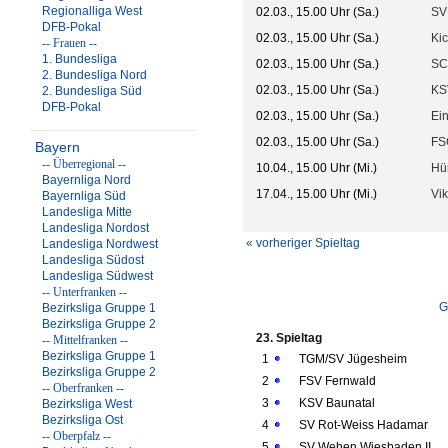
Regionalliga West
02.03., 15.00 Uhr (Sa.)
SV
DFB-Pokal
02.03., 15.00 Uhr (Sa.)
Kic
-- Frauen --
1. Bundesliga
02.03., 15.00 Uhr (Sa.)
SC
2. Bundesliga Nord
02.03., 15.00 Uhr (Sa.)
KS
2. Bundesliga Süd
DFB-Pokal
02.03., 15.00 Uhr (Sa.)
Ein
02.03., 15.00 Uhr (Sa.)
FS
Bayern
-- Überregional --
10.04., 15.00 Uhr (Mi.)
Hü
Bayernliga Nord
17.04., 15.00 Uhr (Mi.)
Vik
Bayernliga Süd
Landesliga Mitte
Landesliga Nordost
« vorheriger Spieltag
Landesliga Nordwest
Landesliga Südost
Landesliga Südwest
-- Unterfranken --
G
Bezirksliga Gruppe 1
Bezirksliga Gruppe 2
23. Spieltag
-- Mittelfranken --
Bezirksliga Gruppe 1
1
TGM/SV Jügesheim
Bezirksliga Gruppe 2
2
FSV Fernwald
-- Oberfranken --
3
KSV Baunatal
Bezirksliga West
Bezirksliga Ost
4
SV Rot-Weiss Hadamar
-- Oberpfalz --
5
SV Wehen Wiesbaden II