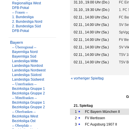
31.10., 19.00 Uhr (Do.)
FC Ei
Regionalliga West
DFB-Pokal
31.10., 19.30 Uhr (Do.)
1. FC 
-- Frauen --
1. Bundesliga
02.11., 14.00 Uhr (Sa.)
FC Ba
2. Bundesliga Nord
02.11., 14.00 Uhr (Sa.)
SV Se
2. Bundesliga Süd
DFB-Pokal
02.11., 14.00 Uhr (Sa.)
SpVgg
02.11., 14.00 Uhr (Sa.)
FV Ille
Bayern
-- Überregional --
02.11., 14.00 Uhr (Sa.)
SV Vik
Bayernliga Nord
02.11., 14.00 Uhr (Sa.)
TSV 1
Bayernliga Süd
Landesliga Mitte
02.11., 14.00 Uhr (Sa.)
TSV B
Landesliga Nordost
Landesliga Nordwest
Landesliga Südost
« vorheriger Spieltag
Landesliga Südwest
-- Unterfranken --
Bezirksliga Gruppe 1
Bezirksliga Gruppe 2
G
-- Mittelfranken --
Bezirksliga Gruppe 1
21. Spieltag
Bezirksliga Gruppe 2
-- Oberfranken --
1
FC Bayern München II
Bezirksliga West
2
FV Illertissen
Bezirksliga Ost
3
FC Augsburg 1907 II
-- Oberpfalz --