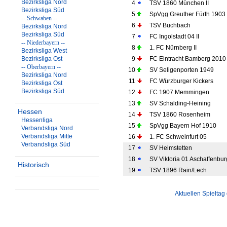
Bezirksliga Nord
4
TSV 1860 München II
Bezirksliga Süd
5
SpVgg Greuther Fürth 1903 
-- Schwaben --
6
TSV Buchbach
Bezirksliga Nord
Bezirksliga Süd
7
FC Ingolstadt 04 II
-- Niederbayern --
8
1. FC Nürnberg II
Bezirksliga West
Bezirksliga Ost
9
FC Eintracht Bamberg 2010
-- Oberbayern --
10
SV Seligenporten 1949
Bezirksliga Nord
11
FC Würzburger Kickers
Bezirksliga Ost
Bezirksliga Süd
12
FC 1907 Memmingen
13
SV Schalding-Heining
Hessen
14
TSV 1860 Rosenheim
Hessenliga
15
SpVgg Bayern Hof 1910
Verbandsliga Nord
Verbandsliga Mitte
16
1. FC Schweinfurt 05
Verbandsliga Süd
17
SV Heimstetten
18
SV Viktoria 01 Aschaffenbur
Historisch
19
TSV 1896 Rain/Lech
Aktuellen Spieltag