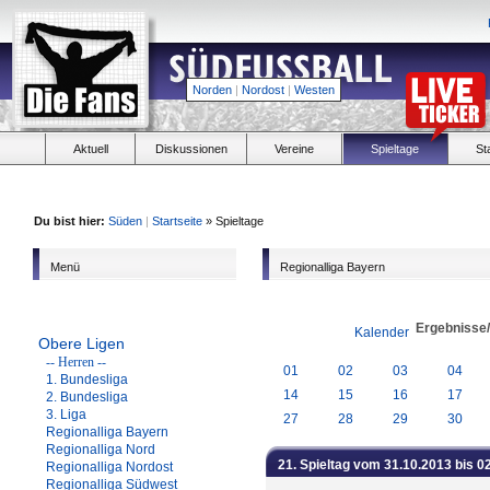
Norden
|
Nordost
|
Westen
Aktuell
Diskussionen
Vereine
Spieltage
St
Du bist hier:
Süden
|
Startseite
» Spieltage
Menü
Regionalliga Bayern
Ergebnisse
Kalender
Obere Ligen
-- Herren --
01
02
03
04
1. Bundesliga
14
15
16
17
2. Bundesliga
3. Liga
27
28
29
30
Regionalliga Bayern
Regionalliga Nord
21. Spieltag vom 31.10.2013 bis 0
Regionalliga Nordost
Regionalliga Südwest