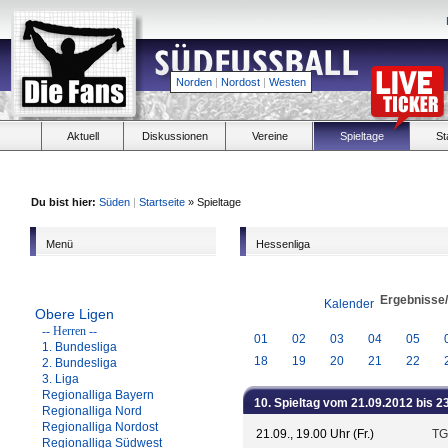
Norden
|
Nordost
|
Westen
Aktuell
Diskussionen
Vereine
Spieltage
St
Du bist hier:
Süden
|
Startseite
» Spieltage
Menü
Hessenliga
Ergebnisse
Kalender
Obere Ligen
-- Herren --
01
02
03
04
05
1. Bundesliga
18
19
20
21
22
2. Bundesliga
3. Liga
Regionalliga Bayern
10. Spieltag vom 21.09.2012 bis 2
Regionalliga Nord
Regionalliga Nordost
21.09., 19.00 Uhr (Fr.)
TG
Regionalliga Südwest