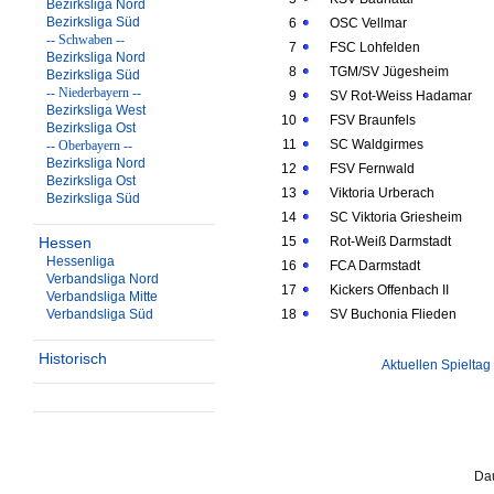
Bezirksliga Nord
Bezirksliga Süd
6
OSC Vellmar
-- Schwaben --
7
FSC Lohfelden
Bezirksliga Nord
8
TGM/SV Jügesheim
Bezirksliga Süd
-- Niederbayern --
9
SV Rot-Weiss Hadamar
Bezirksliga West
10
FSV Braunfels
Bezirksliga Ost
11
SC Waldgirmes
-- Oberbayern --
Bezirksliga Nord
12
FSV Fernwald
Bezirksliga Ost
13
Viktoria Urberach
Bezirksliga Süd
14
SC Viktoria Griesheim
Hessen
15
Rot-Weiß Darmstadt
Hessenliga
16
FCA Darmstadt
Verbandsliga Nord
17
Kickers Offenbach II
Verbandsliga Mitte
Verbandsliga Süd
18
SV Buchonia Flieden
Historisch
Aktuellen Spieltag
Dau