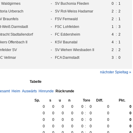
 Waldgirmes
-
SV Buchonia Flieden
0
:
1
ktoria Urberach
-
SV Rot-Weiss Hadamar
2
:
2
V Braunfels
-
FSV Fernwald
2
:
1
t-Weiß Darmstadt
-
FSC Lohfelden
1
:
3
tracht Stadtallendorf
-
FC Eddersheim
4
:
2
ckers Offenbach II
-
KSV Baunatal
4
:
1
nfelder SV
-
SV Wehen Wiesbaden II
2
:
2
C Vellmar
-
FCA Darmstadt
3
:
0
nächster Spieltag »
Tabelle
esamt
Heim
Auswärts
Hinrunde
Rückrunde
Sp.
s
u
n
Tore
Diff.
Pkt.
0
0
0
0
0
:
0
0
0
0
0
0
0
0
:
0
0
0
0
0
0
0
0
:
0
0
0
0
0
0
0
0
:
0
0
0
0
0
0
0
0
:
0
0
0