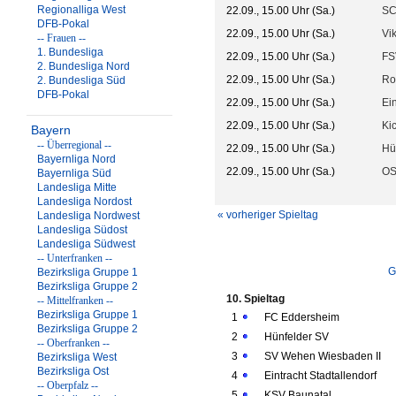
Regionalliga West
22.09., 15.00 Uhr (Sa.)
SC
DFB-Pokal
22.09., 15.00 Uhr (Sa.)
Vi
-- Frauen --
1. Bundesliga
22.09., 15.00 Uhr (Sa.)
FS
2. Bundesliga Nord
22.09., 15.00 Uhr (Sa.)
Ro
2. Bundesliga Süd
DFB-Pokal
22.09., 15.00 Uhr (Sa.)
Ein
22.09., 15.00 Uhr (Sa.)
Ki
Bayern
-- Überregional --
22.09., 15.00 Uhr (Sa.)
Hü
Bayernliga Nord
22.09., 15.00 Uhr (Sa.)
OS
Bayernliga Süd
Landesliga Mitte
Landesliga Nordost
« vorheriger Spieltag
Landesliga Nordwest
Landesliga Südost
Landesliga Südwest
-- Unterfranken --
G
Bezirksliga Gruppe 1
Bezirksliga Gruppe 2
10. Spieltag
-- Mittelfranken --
Bezirksliga Gruppe 1
1
FC Eddersheim
Bezirksliga Gruppe 2
2
Hünfelder SV
-- Oberfranken --
3
SV Wehen Wiesbaden II
Bezirksliga West
Bezirksliga Ost
4
Eintracht Stadtallendorf
-- Oberpfalz --
5
KSV Baunatal