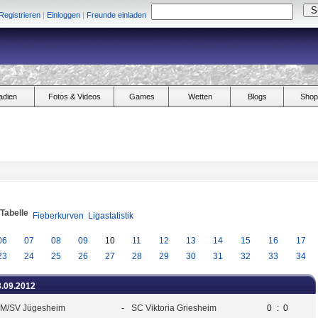
Registrieren
|
Einloggen
|
Freunde einladen
adien
Fotos & Videos
Games
Wetten
Blogs
Shop
/Tabelle
Fieberkurven
Ligastatistik
06
07
08
09
10
11
12
13
14
15
16
17
23
24
25
26
27
28
29
30
31
32
33
34
3.09.2012
M/SV Jügesheim
-
SC Viktoria Griesheim
0
:
0