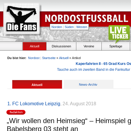
Norden
|
Süden
|
Westen
Aktuell
Diskussionen
Vereine
Spieltage
Du bist hier:
Nordost
|
Startseite
»
Aktuell
» Artikel
Kaperfahrten II - 65 Grad Kurs 
Tauche auch im zweiten Band in die Fankultu
News-Archiv
Aktuell
1. FC Lokomotive Leipzig
, 24. August 2018
„Wir wollen den Heimsieg“ – Heimspiel
Babelsberg 03 steht an