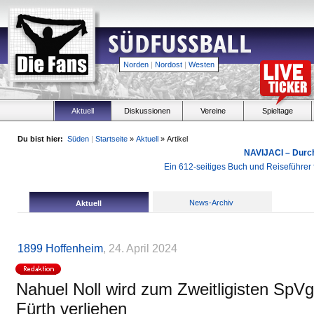
Norden
|
Nordost
|
Westen
Aktuell
Diskussionen
Vereine
Spieltage
Du bist hier:
Süden
|
Startseite
»
Aktuell
» Artikel
NAVIJACI – Durc
Ein 612-seitiges Buch und Reiseführer f
News-Archiv
Aktuell
1899 Hoffenheim
, 24. April 2024
Nahuel Noll wird zum Zweitligisten SpV
Fürth verliehen