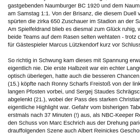
gastgebenden Naumburger BC 1920 und dem Naumb
am Samstag 1:1. Von der Brisanz, die diesem Duell v
spürten die zirka 650 Zuschauer im Stadion an der S
Am Spielfeldrand blieb es diesmal zum Glück ruhig,
beide Teams auf dem Rasen selten wehtaten - trotz d
für Gästespieler Marcus Lützkendorf kurz vor Schlus
So richtig in Schwung kam dieses mit Spannung erw
eigentlich nie. Die erste Halbzeit war ein echter Lan
optisch überlegen, hatte auch die besseren Chancen
(15.) köpfte nach Ronny Scharfs Freistoß von der li
langen Pfosten vorbei, und Sergej Staudes Schrägs
abgelenkt (21.), wobei der Pass des starken Christi
eigentliche Highlight war. Gefahr vom bisherigen Tab
erstmals nach 37 Minuten (!) aus, als NBC-Keeper 
den Schuss von Marc Eschrich aus der Drehung parie
drauffolgenden Szene auch Albert Reinickes Geschos