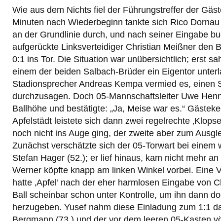
Wie aus dem Nichts fiel der Führungstreffer der Gäs
Minuten nach Wiederbeginn tankte sich Rico Dornau a
an der Grundlinie durch, und nach seiner Eingabe bu
aufgerückte Linksverteidiger Christian Meißner den 
0:1 ins Tor. Die Situation war unübersichtlich; erst sa
einem der beiden Salbach-Brüder ein Eigentor unter
Stadionsprecher Andreas Kempa vermied es, einen 
durchzusagen. Doch 05-Mannschaftsleiter Uwe Henn
Ballhöhe und bestätigte: „Ja, Meise war es.“ Gästeke
Apfelstädt leistete sich dann zwei regelrechte ‚Klopse
noch nicht ins Auge ging, der zweite aber zum Ausglei
Zunächst verschätzte sich der 05-Torwart bei einem 
Stefan Hager (52.); er lief hinaus, kam nicht mehr an
Werner köpfte knapp am linken Winkel vorbei. Eine V
hatte ‚Apfel’ nach der eher harmlosen Eingabe von 
Ball scheinbar schon unter Kontrolle, um ihn dann d
herzugeben. Yusef nahm diese Einladung zum 1:1 d
Bergmann (73.) und der vor dem leeren 05-Kasten völ