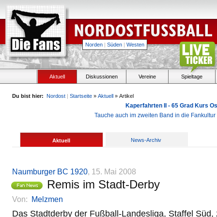
Norden
|
Süden
|
Westen
Aktuell
Diskussionen
Vereine
Spieltage
Du bist hier:
Nordost
|
Startseite
»
Aktuell
» Artikel
Kaperfahrten II - 65 Grad Kurs 
Tauche auch im zweiten Band in die Fankultu
News-Archiv
Aktuell
Naumburger BC 1920
, 15. Mai 2008
Remis im Stadt-Derby
Von:
Melzmen
Das Stadtderby der Fußball-Landesliga, Staffel Süd