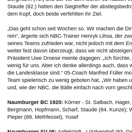
Staude (82.) hatten den Siegtreffer der abstiegsbed
dem Kopf, doch beide verfehlten ihr Ziel.
„Das geht schon seit Wochen so. Wir machen die Din
rein“, ärgerte sich NBC-Trainer Henryk Lihsa, der zw
seines Teams zufrieden war, nicht jedoch mit dem Erg
weiter fest davon überzeugt, dass wir nicht absteige
Präsident Uwe Droese meinte dagegen: „Ich fürchte, 
wenig für uns. Aber ich denke allerdings auch, dass w
die Landesklasse sind.“ 05-Coach Manfred Füller mon
Team spielerisch zu wenig geboten hat. „Wir haben 
und, wie der NBC, die Bälle einfach nach vorn gesch
Naumburger BC 1920:
Körner - St. Salbach, Hager,
Bergmann, Hopfmann, Scharf, Staude (84. Kunze); We
Pieper (89. Methfessel), Yusef
Naumburger SV 05:
Apfelstädt - Lützkendorf (83. G