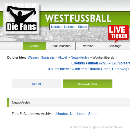
Norden
|
Nordost
|
Süden
Aktuell
Diskussionen
Vereine
Spieltage
Du bist hier:
Westen
|
Startseite
»
Aktuell
»
News-Archiv
» Wochenübersicht
Erlebnis Fußball 92/93 – 320 vollf
u.a. mit Interview mit den Erfordia Ultras, Unterweg
Aktuell
News-Archiv
News-Archiv
Zum Fußballnews-Archiv im
Norden
,
Nordosten
,
Süden
In dieser Woche gabe es keine News.