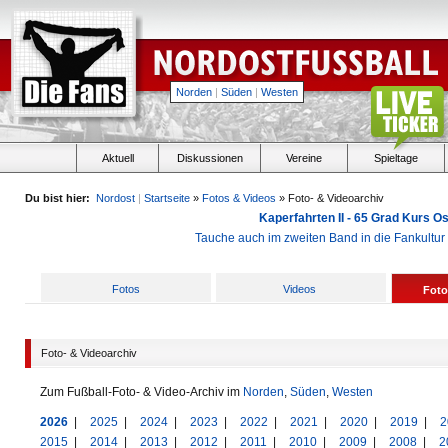
Norden
|
Süden
|
Westen
Aktuell
Diskussionen
Vereine
Spieltage
Du bist hier:
Nordost
|
Startseite
»
Fotos & Videos
» Foto- & Videoarchiv
Kaperfahrten II - 65 Grad Kurs 
Tauche auch im zweiten Band in die Fankultu
Fotos
Videos
Foto
Foto- & Videoarchiv
Zum Fußball-Foto- & Video-Archiv im
Norden
,
Süden
,
Westen
2026
|
2025
|
2024
|
2023
|
2022
|
2021
|
2020
|
2019
|
2
2015
|
2014
|
2013
|
2012
|
2011
|
2010
|
2009
|
2008
|
2