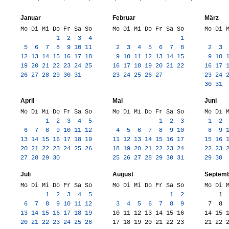
Januar
Februar
März
Mo Di Mi Do Fr Sa So
Mo Di Mi Do Fr Sa So
Mo Di 
1
2
3
4
1
5
6
7
8
9
10
11
2
3
4
5
6
7
8
2
3
12
13
14
15
16
17
18
9
10
11
12
13
14
15
9
10
19
20
21
22
23
24
25
16
17
18
19
20
21
22
16
17
26
27
28
29
30
31
23
24
25
26
27
23
24
30
31
April
Mai
Juni
Mo Di Mi Do Fr Sa So
Mo Di Mi Do Fr Sa So
Mo Di 
1
2
3
4
5
1
2
3
1
2
6
7
8
9
10
11
12
4
5
6
7
8
9
10
8
9
13
14
15
16
17
18
19
11
12
13
14
15
16
17
15
16
20
21
22
23
24
25
26
18
19
20
21
22
23
24
22
23
27
28
29
30
25
26
27
28
29
30
31
29
30
Juli
August
Septem
Mo Di Mi Do Fr Sa So
Mo Di Mi Do Fr Sa So
Mo Di 
1
2
3
4
5
1
2
1
6
7
8
9
10
11
12
3
4
5
6
7
8
9
7
8
13
14
15
16
17
18
19
10
11
12
13
14
15
16
14
15
20
21
22
23
24
25
26
17
18
19
20
21
22
23
21
22