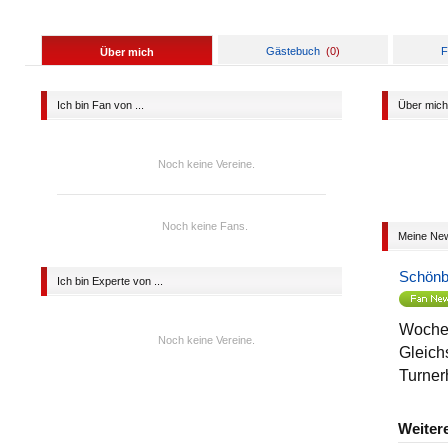
Gästebuch
(
0
)
F
Über mich
Ich bin Fan von ...
Über mich
Noch keine Vereine.
Noch keine Fans.
Meine Ne
Schönb
Ich bin Experte von ...
Wochen
Noch keine Vereine.
Gleich
Turner
Weiter