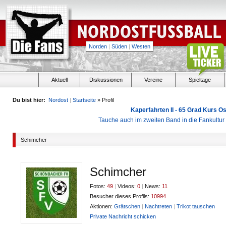
Norden
|
Süden
|
Westen
Aktuell
Diskussionen
Vereine
Spieltage
Du bist hier:
Nordost
|
Startseite
» Profil
Kaperfahrten II - 65 Grad Kurs 
Tauche auch im zweiten Band in die Fankultu
Schimcher
Schimcher
Fotos:
49
|
Videos:
0
|
News:
11
Besucher dieses Profils:
10994
Aktionen:
Grätschen
|
Nachtreten
|
Trikot tauschen
Private Nachricht schicken