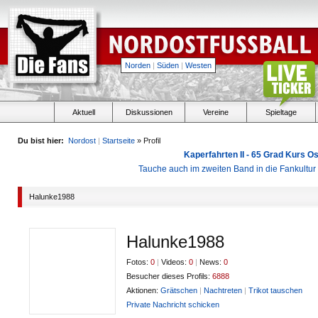
Norden
|
Süden
|
Westen
Aktuell
Diskussionen
Vereine
Spieltage
Du bist hier:
Nordost
|
Startseite
» Profil
Kaperfahrten II - 65 Grad Kurs 
Tauche auch im zweiten Band in die Fankultu
Halunke1988
Halunke1988
Fotos:
0
|
Videos:
0
|
News:
0
Besucher dieses Profils:
6888
Aktionen:
Grätschen
|
Nachtreten
|
Trikot tauschen
Private Nachricht schicken