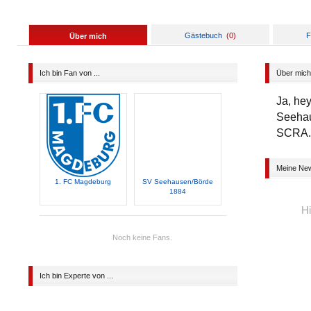
Gästebuch
(
0
)
F
Über mich
Ich bin Fan von ...
Über mich
Ja, hey
Seehau
SCRA..
Meine Ne
1. FC Magdeburg
SV Seehausen/Börde
1884
Hi
Noch keine Fans.
Ich bin Experte von ...