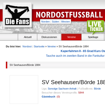
Norden
|
Süden
|
Westen
Aktuell
Diskussionen
Vereine
Spieltage
Du bist hier:
Nordost
|
Startseite
»
Vereine
» SV SeehausenBörde 1884
Kaperfahrten II - 65 Grad Kurs 
Tauche auch im zweiten Band in die Fankultu
SV Seehausen/Börde 1884
SV Seehausen/Börde 18
Liga:
Sonstige Sachsen-Anhalt
|
Fußballkreis:
Börde
Besucher dieses Vereinsprofils:
5844
Gästebuch
(
0
)