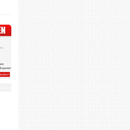
en.
ein
Experte!
werden!