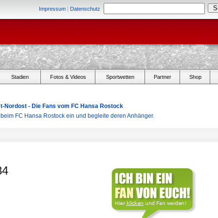
Impressum
|
Datenschutz
Stadien
Fotos & Videos
Sportwetten
Partner
Shop
Ost-Nordost - Die Fans vom FC Hansa Rostock
r beim FC Hansa Rostock ein und begleite deren Anhänger.
84