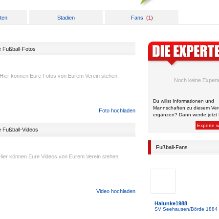
ten
Stadien
Fans
(
1
)
e Fußball-Fotos
Hier können Eure Fotos von Eurem Verein stehen.
Noch keine Expert
Du willst Informationen und
Mannschaften zu diesem Ver
Foto hochladen
ergänzen? Dann werde jetzt 
Experte 
e Fußball-Videos
Fußball-Fans
Hier können Eure Videos von Eurem Verein stehen.
Video hochladen
Halunke1988
SV Seehausen/Börde 1884