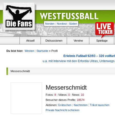
Norden
|
Nordost
|
Süden
Aktuell
Diskussionen
Vereine
Spieltage
Du bist hier:
Westen
|
Startseite
» Profil
Erlebnis Fußball 92/93 – 320 vollf
u.a. mit Interview mit den Erfordia Ultras, Unterweg
Messerschmidt
Messerschmidt
Fotos:
8
|
Videos:
0
|
News:
10
Besucher dieses Profils:
18574
Aktionen:
Grätschen
|
Nachtreten
|
Trikot tauschen
Private Nachricht schicken