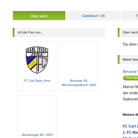
Gästebuch
(
0
)
F
Über mich
Ich bin Fan von ...
Über mich
Tja über 
Meine Ne
Borussia
FC Carl Zeiss Jena
Borussia VfL
Mönchengladbach 1900
Marcel M
der erst
Nationals
Weitere 
FC Carl 
1. FC Ma
Naumburger BC 1920