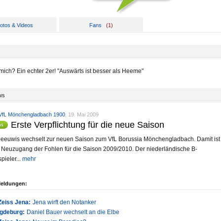
otos & Videos
Fans
(
1
)
mich? Ein echter 2er! "Auswärts ist besser als Heeme"
ws
 VfL Mönchengladbach 1900
, 19. Mai 2009
Erste Verpflichtung für die neue Saison
eeuwis wechselt zur neuen Saison zum VfL Borussia Mönchengladbach. Damit ist
e Neuzugang der Fohlen für die Saison 2009/2010. Der niederländische B-
pieler...
mehr
Meldungen:
Zeiss Jena:
Jena wirft den Notanker
gdeburg:
Daniel Bauer wechselt an die Elbe