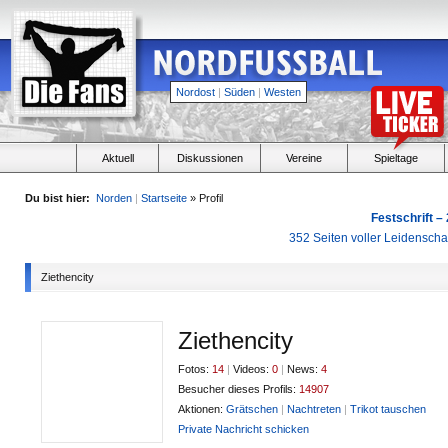
Nordost
|
Süden
|
Westen
Aktuell
Diskussionen
Vereine
Spieltage
Du bist hier:
Norden
|
Startseite
» Profil
Festschrift –
352 Seiten voller Leidensch
Ziethencity
Ziethencity
Fotos:
14
|
Videos:
0
|
News:
4
Besucher dieses Profils:
14907
Aktionen:
Grätschen
|
Nachtreten
|
Trikot tauschen
Private Nachricht schicken