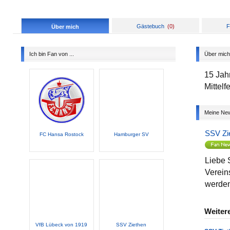
Gästebuch
(
0
)
F
Über mich
Ich bin Fan von ...
Über mich
15 Jah
Mittelf
Meine Ne
SSV Zi
FC Hansa Rostock
Hamburger SV
Liebe 
Verein
werden
Weiter
VfB Lübeck von 1919
SSV Ziethen