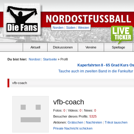
Norden
|
Süden
|
Westen
Aktuell
Diskussionen
Vereine
Spieltage
Du bist hier:
Nordost
|
Startseite
» Profil
Kaperfahrten II - 65 Grad Kurs 
Tauche auch im zweiten Band in die Fankultu
vfb-coach
vfb-coach
Fotos:
0
|
Videos:
0
|
News:
0
Besucher dieses Profils:
5325
Aktionen:
Grätschen
|
Nachtreten
|
Trikot tauschen
Private Nachricht schicken