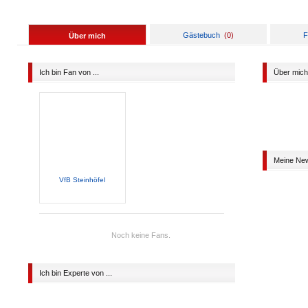
Gästebuch
(
0
)
F
Über mich
Ich bin Fan von ...
Über mich
Meine Ne
VfB Steinhöfel
Noch keine Fans.
Ich bin Experte von ...