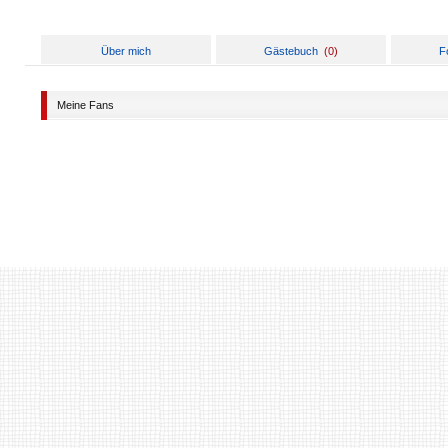
Über mich
Gästebuch
(
0
)
F
Meine Fans