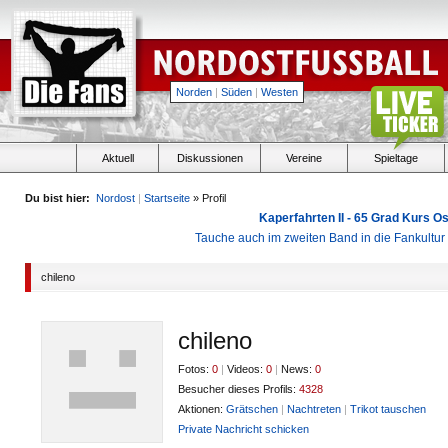
Norden
|
Süden
|
Westen
Aktuell
Diskussionen
Vereine
Spieltage
Du bist hier:
Nordost
|
Startseite
» Profil
Kaperfahrten II - 65 Grad Kurs 
Tauche auch im zweiten Band in die Fankultu
chileno
chileno
Fotos:
0
|
Videos:
0
|
News:
0
Besucher dieses Profils:
4328
Aktionen:
Grätschen
|
Nachtreten
|
Trikot tauschen
Private Nachricht schicken