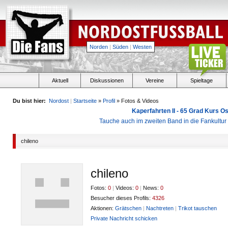
Norden
|
Süden
|
Westen
Aktuell
Diskussionen
Vereine
Spieltage
Du bist hier:
Nordost
|
Startseite
»
Profil
» Fotos & Videos
Kaperfahrten II - 65 Grad Kurs 
Tauche auch im zweiten Band in die Fankultu
chileno
chileno
Fotos:
0
|
Videos:
0
|
News:
0
Besucher dieses Profils:
4326
Aktionen:
Grätschen
|
Nachtreten
|
Trikot tauschen
Private Nachricht schicken