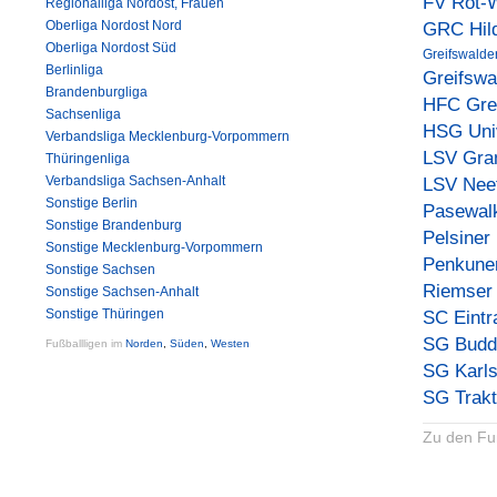
FV Rot-W
Regionalliga Nordost, Frauen
Oberliga Nordost Nord
GRC Hil
Oberliga Nordost Süd
Greifswalde
Berlinliga
Greifswa
Brandenburgliga
HFC Grei
Sachsenliga
HSG Univ
Verbandsliga Mecklenburg-Vorpommern
LSV Gra
Thüringenliga
Verbandsliga Sachsen-Anhalt
LSV Nee
Sonstige Berlin
Pasewal
Sonstige Brandenburg
Pelsiner
Sonstige Mecklenburg-Vorpommern
Penkune
Sonstige Sachsen
Riemser
Sonstige Sachsen-Anhalt
Sonstige Thüringen
SC Eint
SG Budd
Fußballligen im
Norden
,
Süden
,
Westen
SG Karl
SG Trakt
Zu den Fu