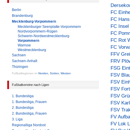
Derseko
Berlin
FC Einhe
Brandenburg
FC Hansa
Mecklenburg-Vorpommern
FC Inse
Mecklenburger Seenplatte-Vorpommern
Nordvorpommern-Rügen
FC Pomm
Schwerin-Nordwestmecklenburg
FC Rot 
Vorpommern
Warnow
FC Vorwä
Westmecklenburg
FFV Gre
Sachsen
FRV Plö
Sachsen-Anhalt
Thüringen
FSG Ein
Fußballregionen im
Norden
,
Süden
,
Westen
FSV Blau
FSV Ein
Fußballvereine nach Ligen
FSV Fort
FSV Grü
1. Bundesliga
1. Bundesliga, Frauen
FSV Kar
2. Bundesliga
FSV Trak
2. Bundesliga, Frauen
FV Aufba
3. Liga
FV Lok 
Regionalliga Nordost