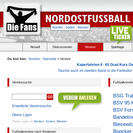
Norden
|
Süden
|
Westen
Aktuell
Diskussionen
Vereine
Spieltage
Du bist hier:
Nordost
|
Startseite
» Vereine
Kaperfahrten II - 65 Grad Kurs 
Tauche auch im zweiten Band in die Fankultu
Vereinssuche
Fußballverei
BSG Trak
BSV 95 K
Erweiterte Vereinssuche
BSV Fors
Obere Ligen
Bandelin
Obere Ligen im
Norden
,
Süden
,
Westen
Blesewit
Boocker
Fußballvereine nach Regionen