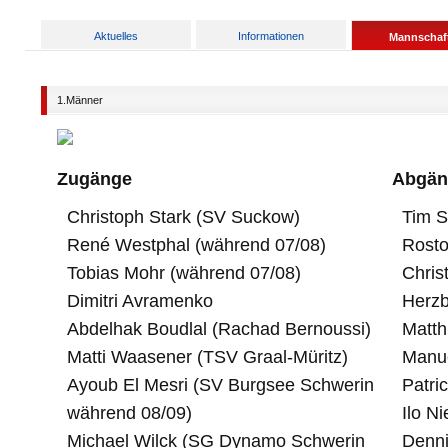
Aktuelles
Informationen
Mannschaf
1.Männer
Zugänge
Abgän
Christoph Stark (SV Suckow)
Tim S
René Westphal (während 07/08)
Rosto
Tobias Mohr (während 07/08)
Chris
Dimitri Avramenko
Herzb
Abdelhak Boudlal (Rachad Bernoussi)
Matth
Matti Waasener (TSV Graal-Müritz)
Manue
Ayoub El Mesri (SV Burgsee Schwerin
Patri
während 08/09)
Ilo N
Michael Wilck (SG Dynamo Schwerin
Denni