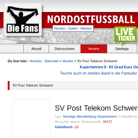
Norden
|
Süden
|
Westen
Aktuell
Diskussionen
Vereine
Spieltage
Du bist hier:
Nordost
|
Startseite
»
Vereine
» SV Post Telekom Schwerin
Kaperfahrten II - 65 Grad Kurs 
Tauche auch im zweiten Band in die Fankultu
SV Post Telekom Schwerin
SV Post Telekom Schwer
Liga:
Sonstige Mecklenburg-Vorpommern
|
Fußballkreis
Besucher dieses Vereinsprofils:
34717
Gästebuch
(
0
)