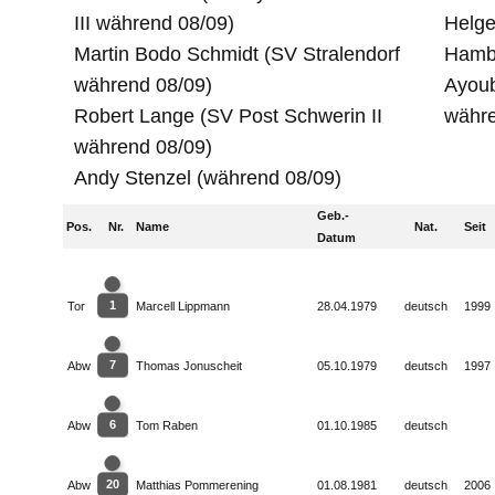
III während 08/09)
Helge
Martin Bodo Schmidt (SV Stralendorf
Hamb
während 08/09)
Ayoub
Robert Lange (SV Post Schwerin II
währe
während 08/09)
Andy Stenzel (während 08/09)
Geb.-
Pos.
Nr.
Name
Nat.
Seit
Datum
1
Tor
Marcell Lippmann
28.04.1979
deutsch
1999
7
Abw
Thomas Jonuscheit
05.10.1979
deutsch
1997
6
Abw
Tom Raben
01.10.1985
deutsch
20
Abw
Matthias Pommerening
01.08.1981
deutsch
2006