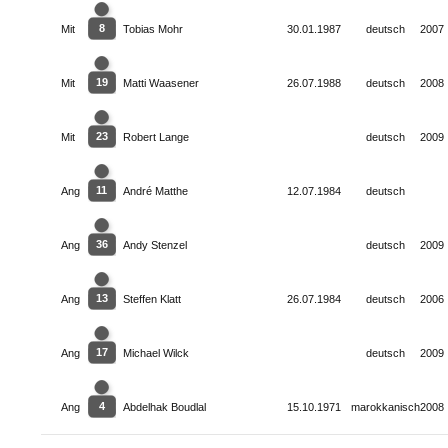
8
Mit
Tobias Mohr
30.01.1987
deutsch
2007
19
Mit
Matti Waasener
26.07.1988
deutsch
2008
23
Mit
Robert Lange
deutsch
2009
11
Ang
André Matthe
12.07.1984
deutsch
36
Ang
Andy Stenzel
deutsch
2009
13
Ang
Steffen Klatt
26.07.1984
deutsch
2006
17
Ang
Michael Wilck
deutsch
2009
4
Ang
Abdelhak Boudlal
15.10.1971
marokkanisch
2008