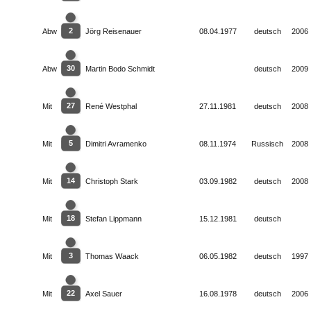
2
Abw
Jörg Reisenauer
08.04.1977
deutsch
2006
30
Abw
Martin Bodo Schmidt
deutsch
2009
27
Mit
René Westphal
27.11.1981
deutsch
2008
5
Mit
Dimitri Avramenko
08.11.1974
Russisch
2008
14
Mit
Christoph Stark
03.09.1982
deutsch
2008
18
Mit
Stefan Lippmann
15.12.1981
deutsch
3
Mit
Thomas Waack
06.05.1982
deutsch
1997
22
Mit
Axel Sauer
16.08.1978
deutsch
2006