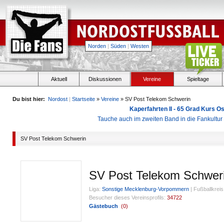
Norden
|
Süden
|
Westen
Aktuell
Diskussionen
Vereine
Spieltage
Du bist hier:
Nordost
|
Startseite
»
Vereine
» SV Post Telekom Schwerin
Kaperfahrten II - 65 Grad Kurs 
Tauche auch im zweiten Band in die Fankultu
SV Post Telekom Schwerin
SV Post Telekom Schwer
Liga:
Sonstige Mecklenburg-Vorpommern
|
Fußballkreis
Besucher dieses Vereinsprofils:
34722
Gästebuch
(
0
)