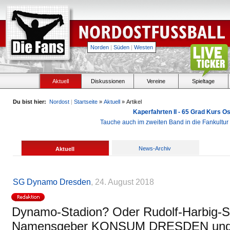
Norden
|
Süden
|
Westen
Aktuell
Diskussionen
Vereine
Spieltage
Du bist hier:
Nordost
|
Startseite
»
Aktuell
» Artikel
Kaperfahrten II - 65 Grad Kurs 
Tauche auch im zweiten Band in die Fankultu
News-Archiv
Aktuell
SG Dynamo Dresden
, 24. August 2018
Dynamo-Stadion? Oder Rudolf-Harbig-S
Namensgeber KONSUM DRESDEN u