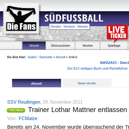
Norden
|
Nordost
|
Westen
Aktuell
Diskussionen
Vereine
Spieltage
Du bist hier:
Süden
|
Startseite
»
Aktuell
» Artikel
NAVIJACI – Durc
Ein 612-seitiges Buch und Reiseführer f
News-Archiv
Aktuell
SSV Reutlingen
, 29. November 2011
Trainer Lothar Mattner entlassen
Von:
FCMatze
Bereits am 24. November wurde überraschend der T