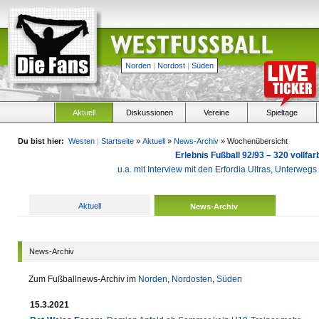
Norden
|
Nordost
|
Süden
Aktuell
Diskussionen
Vereine
Spieltage
Du bist hier:
Westen
|
Startseite
»
Aktuell
»
News-Archiv
» Wochenübersicht
Erlebnis Fußball 92/93 – 320 vollf
u.a. mit Interview mit den Erfordia Ultras, Unterweg
Aktuell
News-Archiv
News-Archiv
Zum Fußballnews-Archiv im
Norden
,
Nordosten
,
Süden
15.3.2021