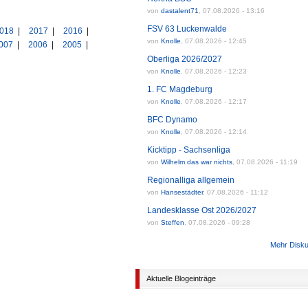
von
dastalent71
,
07.08.2026 - 13:16
FSV 63 Luckenwalde
018
|
2017
|
2016
|
von
Knolle
,
07.08.2026 - 12:45
007
|
2006
|
2005
|
Oberliga 2026/2027
von
Knolle
,
07.08.2026 - 12:23
1. FC Magdeburg
von
Knolle
,
07.08.2026 - 12:17
BFC Dynamo
von
Knolle
,
07.08.2026 - 12:14
Kicktipp - Sachsenliga
von
Wilhelm das war nichts
,
07.08.2026 - 11:19
Regionalliga allgemein
von
Hansestädter
,
07.08.2026 - 11:12
Landesklasse Ost 2026/2027
von
Steffen
,
07.08.2026 - 09:28
Mehr Disk
Aktuelle Blogeinträge