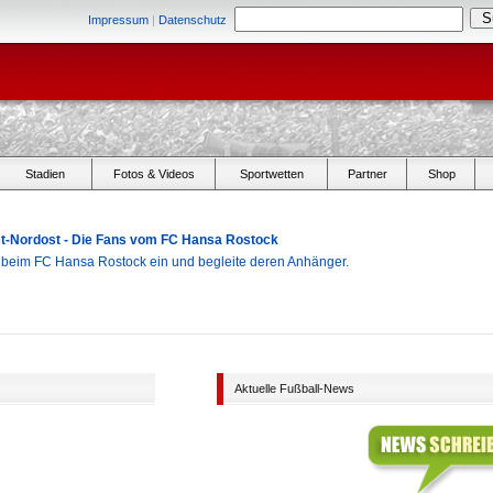
Impressum
|
Datenschutz
Stadien
Fotos & Videos
Sportwetten
Partner
Shop
Ost-Nordost - Die Fans vom FC Hansa Rostock
r beim FC Hansa Rostock ein und begleite deren Anhänger.
Aktuelle Fußball-News