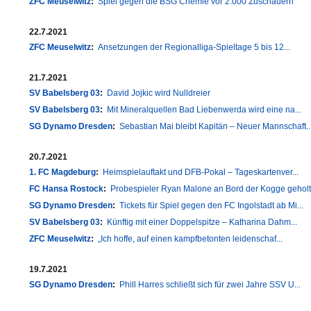
ZFC Meuselwitz
:
Spiel gegen die BSG Chemie vor 2.000 Zuschauern
22.7.2021
ZFC Meuselwitz
:
Ansetzungen der Regionalliga-Spieltage 5 bis 12...
21.7.2021
SV Babelsberg 03
:
David Jojkic wird Nulldreier
SV Babelsberg 03
:
Mit Mineralquellen Bad Liebenwerda wird eine na...
SG Dynamo Dresden
:
Sebastian Mai bleibt Kapitän – Neuer Mannschaft..
20.7.2021
1. FC Magdeburg
:
Heimspielauftakt und DFB-Pokal – Tageskartenver...
FC Hansa Rostock
:
Probespieler Ryan Malone an Bord der Kogge geholt
SG Dynamo Dresden
:
Tickets für Spiel gegen den FC Ingolstadt ab Mi...
SV Babelsberg 03
:
Künftig mit einer Doppelspitze – Katharina Dahm...
ZFC Meuselwitz
:
„Ich hoffe, auf einen kampfbetonten leidenschaf...
19.7.2021
SG Dynamo Dresden
:
Phill Harres schließt sich für zwei Jahre SSV U...