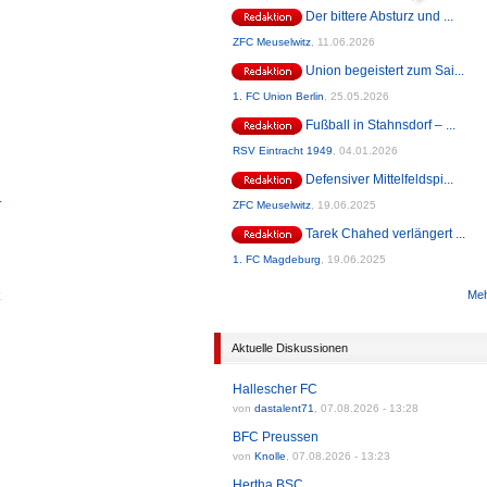
Der bittere Absturz und ...
ZFC Meuselwitz
,
11.06.2026
Union begeistert zum Sai...
1. FC Union Berlin
,
25.05.2026
Fußball in Stahnsdorf – ...
RSV Eintracht 1949
,
04.01.2026
Defensiver Mittelfeldspi...
.
ZFC Meuselwitz
,
19.06.2025
Tarek Chahed verlängert ...
1. FC Magdeburg
,
19.06.2025
Meh
Aktuelle Diskussionen
Hallescher FC
von
dastalent71
,
07.08.2026 - 13:28
BFC Preussen
von
Knolle
,
07.08.2026 - 13:23
Hertha BSC