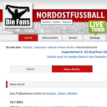
Norden
|
Süden
|
Westen
Aktuell
Diskussionen
Vereine
Spieltage
Du bist hier:
Nordost
|
Startseite
»
Aktuell
»
News-Archiv
» Wochenübersicht
Kaperfahrten II - 65 Grad Kurs 
Tauche auch im zweiten Band in die Fankultu
Aktuell
News-Archiv
News-Archiv
Zum Fußballnews-Archiv im
Norden
,
Süden
,
Westen
23.7.2021