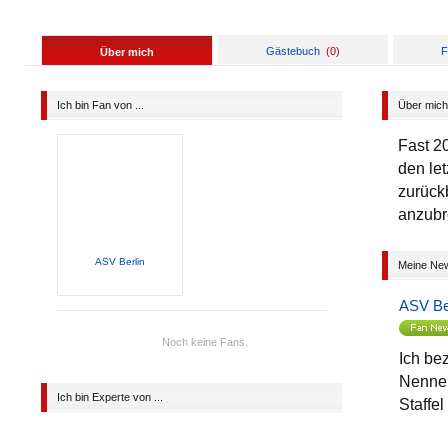
Gästebuch
(
0
)
F
Über mich
Ich bin Fan von ...
Über mich
Fast 2
den le
zurück
anzubr
ASV Berlin
Meine Ne
ASV Be
Noch keine Fans.
Ich be
Nenner
Ich bin Experte von ...
Staffel