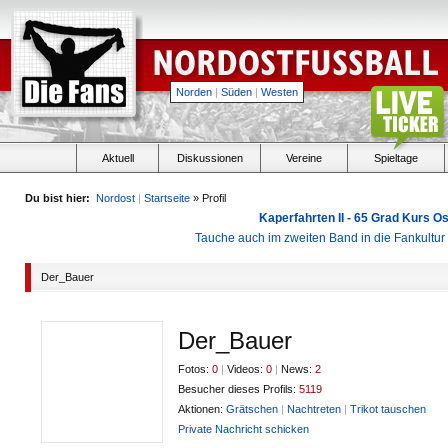
Norden
|
Süden
|
Westen
Aktuell
Diskussionen
Vereine
Spieltage
Du bist hier:
Nordost
|
Startseite
» Profil
Kaperfahrten II - 65 Grad Kurs 
Tauche auch im zweiten Band in die Fankultu
Der_Bauer
Der_Bauer
Fotos:
0
|
Videos:
0
|
News:
2
Besucher dieses Profils:
5119
Aktionen:
Grätschen
|
Nachtreten
|
Trikot tauschen
Private Nachricht schicken