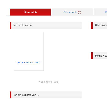
Gästebuch
(
0
)
F
Über mich
Ich bin Fan von ...
Über mich
Meine Ne
FC Karlshorst 1995
Noch keine Fans.
Ich bin Experte von ...