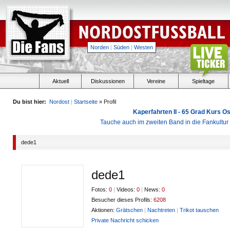
Norden
|
Süden
|
Westen
Aktuell
Diskussionen
Vereine
Spieltage
Du bist hier:
Nordost
|
Startseite
» Profil
Kaperfahrten II - 65 Grad Kurs 
Tauche auch im zweiten Band in die Fankultu
dede1
dede1
Fotos:
0
|
Videos:
0
|
News:
0
Besucher dieses Profils:
6208
Aktionen:
Grätschen
|
Nachtreten
|
Trikot tauschen
Private Nachricht schicken