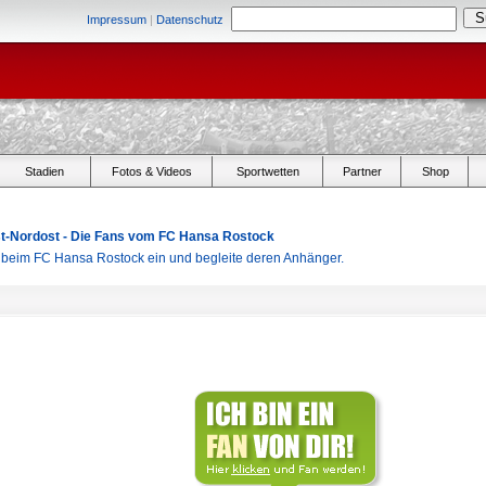
Impressum
|
Datenschutz
Stadien
Fotos & Videos
Sportwetten
Partner
Shop
Ost-Nordost - Die Fans vom FC Hansa Rostock
r beim FC Hansa Rostock ein und begleite deren Anhänger.