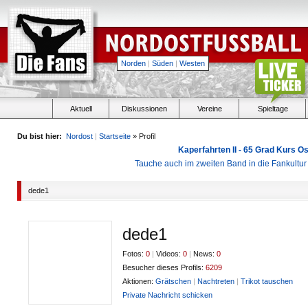
Norden
|
Süden
|
Westen
Aktuell
Diskussionen
Vereine
Spieltage
Du bist hier:
Nordost
|
Startseite
» Profil
Kaperfahrten II - 65 Grad Kurs 
Tauche auch im zweiten Band in die Fankultu
dede1
dede1
Fotos:
0
|
Videos:
0
|
News:
0
Besucher dieses Profils:
6209
Aktionen:
Grätschen
|
Nachtreten
|
Trikot tauschen
Private Nachricht schicken