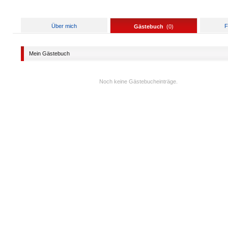
Über mich
F
Gästebuch
(
0
)
Mein Gästebuch
Noch keine Gästebucheinträge.