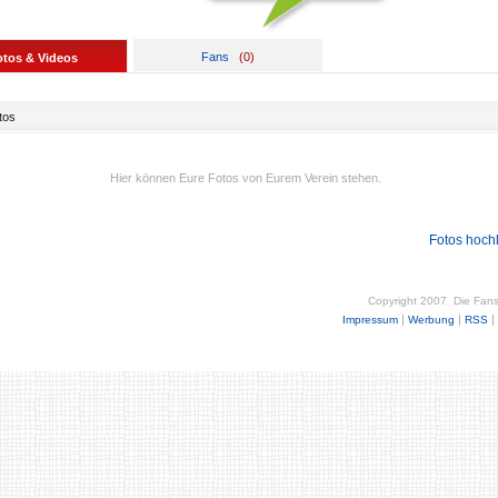
Fans
(
0
)
otos & Videos
tos
Hier können Eure Fotos von Eurem Verein stehen.
Fotos hoch
Copyright 2007
Die Fan
|
|
|
Impressum
Werbung
RSS