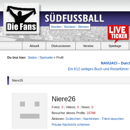
Norden
|
Nordost
|
Westen
Aktuell
Diskussionen
Vereine
Spieltage
Du bist hier:
Süden
|
Startseite
» Profil
NAVIJACI – Durc
Ein 612-seitiges Buch und Reiseführer f
Niere26
Niere26
Fotos:
0
|
Videos:
0
|
News:
0
Besucher dieses Profils:
15788
Aktionen:
Grätschen
|
Nachtreten
|
Trikot tauschen
Private Nachricht schicken