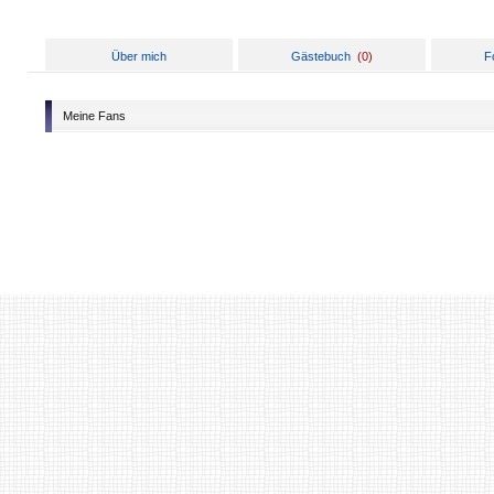
Über mich
Gästebuch
(
0
)
F
Meine Fans