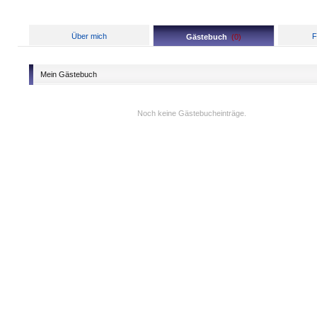
Über mich
F
Gästebuch
(
0
)
Mein Gästebuch
Noch keine Gästebucheinträge.