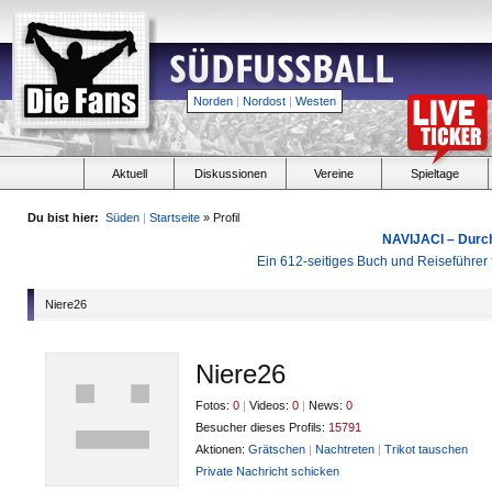
Norden
|
Nordost
|
Westen
Aktuell
Diskussionen
Vereine
Spieltage
Du bist hier:
Süden
|
Startseite
» Profil
NAVIJACI – Durc
Ein 612-seitiges Buch und Reiseführer f
Niere26
Niere26
Fotos:
0
|
Videos:
0
|
News:
0
Besucher dieses Profils:
15791
Aktionen:
Grätschen
|
Nachtreten
|
Trikot tauschen
Private Nachricht schicken