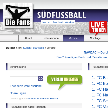
Norden
|
Nordost
|
Westen
Aktuell
Diskussionen
Vereine
Spieltage
Du bist hier:
Süden
|
Startseite
» Vereine
NAVIJACI – Durc
Ein 612-seitiges Buch und Reiseführer f
Vereinssuche
Fußballverei
1. FC Bi
1. FC Bo
Erweiterte Vereinssuche
1. FC Ha
Obere Ligen
1. FC N
Obere Ligen im
Norden
,
Nordosten
,
Westen
1. FC S
1. FC Vo
Fußballvereine nach Regionen