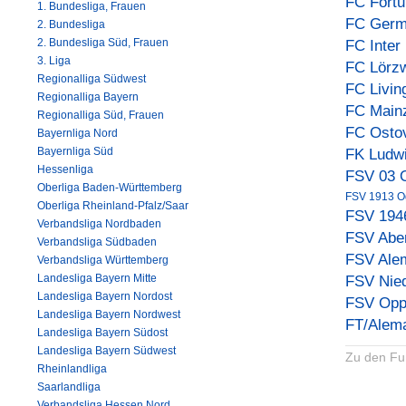
FC Fort
1. Bundesliga, Frauen
FC Germ
2. Bundesliga
2. Bundesliga Süd, Frauen
FC Inter
3. Liga
FC Lörzw
Regionalliga Südwest
FC Livin
Regionalliga Bayern
FC Main
Regionalliga Süd, Frauen
FC Osto
Bayernliga Nord
Bayernliga Süd
FK Ludw
Hessenliga
FSV 03 
Oberliga Baden-Württemberg
FSV 1913 O
Oberliga Rheinland-Pfalz/Saar
FSV 194
Verbandsliga Nordbaden
FSV Abe
Verbandsliga Südbaden
FSV Ale
Verbandsliga Württemberg
Landesliga Bayern Mitte
FSV Nie
Landesliga Bayern Nordost
FSV Opp
Landesliga Bayern Nordwest
FT/Alem
Landesliga Bayern Südost
Landesliga Bayern Südwest
Zu den Fu
Rheinlandliga
Saarlandliga
Verbandsliga Hessen Nord