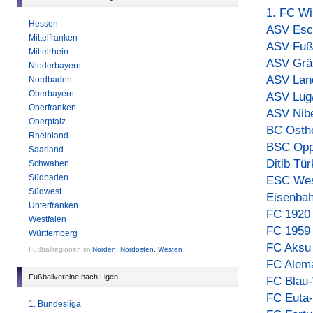
1. FC Wi
Hessen
ASV Esc
Mittelfranken
ASV Fuß
Mittelrhein
ASV Grä
Niederbayern
ASV Lan
Nordbaden
Oberbayern
ASV Lug
Oberfranken
ASV Nib
Oberpfalz
BC Osth
Rheinland
BSC Opp
Saarland
Ditib Tü
Schwaben
Südbaden
ESC West
Südwest
Eisenba
Unterfranken
FC 1920
Westfalen
FC 1959
Württemberg
FC Aksu 
Fußballregionen im
Norden
,
Nordosten
,
Westen
FC Alem
Fußballvereine nach Ligen
FC Blau
FC Euta-
1. Bundesliga