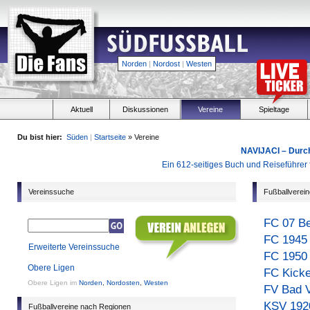
Norden
|
Nordost
|
Westen
Aktuell
Diskussionen
Vereine
Spieltage
Du bist hier:
Süden
|
Startseite
» Vereine
NAVIJACI – Durc
Ein 612-seitiges Buch und Reiseführer f
Vereinssuche
Fußballverei
FC 07 B
FC 1945
Erweiterte Vereinssuche
FC 1950
Obere Ligen
FC Kick
Obere Ligen im
Norden
,
Nordosten
,
Westen
FV Bad V
KSV 1920
Fußballvereine nach Regionen