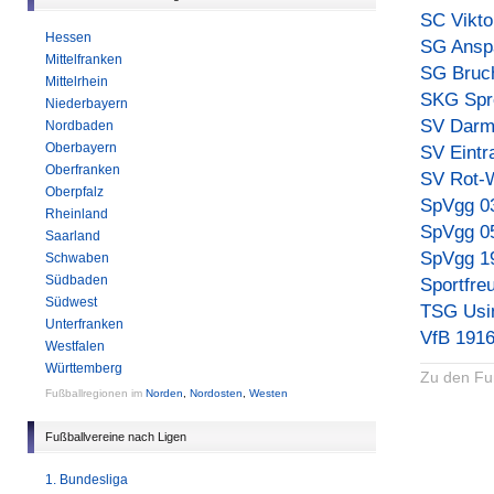
SC Vikto
Hessen
SG Ansp
Mittelfranken
SG Bruc
Mittelrhein
SKG Spr
Niederbayern
SV Darm
Nordbaden
Oberbayern
SV Eintr
Oberfranken
SV Rot-W
Oberpfalz
SpVgg 0
Rheinland
SpVgg 0
Saarland
SpVgg 1
Schwaben
Südbaden
Sportfre
Südwest
TSG Usi
Unterfranken
VfB 191
Westfalen
Württemberg
Zu den Fu
Fußballregionen im
Norden
,
Nordosten
,
Westen
Fußballvereine nach Ligen
1. Bundesliga