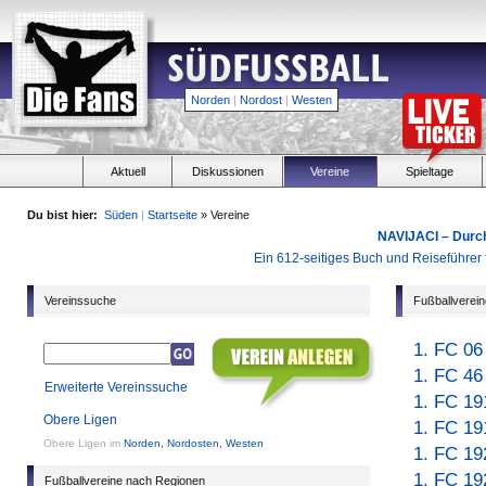
Norden
|
Nordost
|
Westen
Aktuell
Diskussionen
Vereine
Spieltage
Du bist hier:
Süden
|
Startseite
» Vereine
NAVIJACI – Durc
Ein 612-seitiges Buch und Reiseführer f
Vereinssuche
Fußballverein
1. FC 06
1. FC 4
Erweiterte Vereinssuche
1. FC 1
Obere Ligen
1. FC 19
Obere Ligen im
Norden
,
Nordosten
,
Westen
1. FC 19
1. FC 19
Fußballvereine nach Regionen