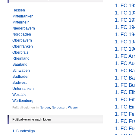
1. FC 19
Hessen
1. FC 1
Mittelfranken
1. FC 1
Mittelrhein
1. FC 19
Niederbayern
1. FC 19
Nordbaden
Oberbayern
1. FC 19
Oberfranken
1. FC 19
Oberpfalz
1. FC Ar
Rheinland
1. FC Au
Saarland
1. FC Ba
Schwaben
Südbaden
1. FC Ba
Südwest
1. FC Bu
Unterfranken
1. FC Ei
Westfalen
1. FC Ei
Württemberg
1. FC Ei
Fußballregionen im
Norden
,
Nordosten
,
Westen
1. FC Fe
Fußballvereine nach Ligen
1. FC Fr
1. FC Fu
1. Bundesliga