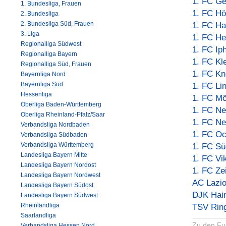
1. FC Ge
1. Bundesliga, Frauen
1. FC H
2. Bundesliga
2. Bundesliga Süd, Frauen
1. FC Ha
3. Liga
1. FC He
Regionalliga Südwest
1. FC Ip
Regionalliga Bayern
1. FC Kl
Regionalliga Süd, Frauen
1. FC Kn
Bayernliga Nord
Bayernliga Süd
1. FC Li
Hessenliga
1. FC M
Oberliga Baden-Württemberg
1. FC Ne
Oberliga Rheinland-Pfalz/Saar
1. FC N
Verbandsliga Nordbaden
1. FC Oc
Verbandsliga Südbaden
Verbandsliga Württemberg
1. FC Sü
Landesliga Bayern Mitte
1. FC Vi
Landesliga Bayern Nordost
1. FC Ze
Landesliga Bayern Nordwest
AC Lazio
Landesliga Bayern Südost
DJK Hai
Landesliga Bayern Südwest
Rheinlandliga
TSV Rin
Saarlandliga
Zu den Fu
Verbandsliga Hessen Nord