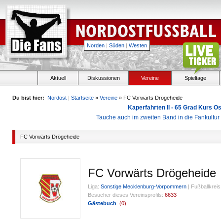
Norden
|
Süden
|
Westen
Aktuell
Diskussionen
Vereine
Spieltage
Du bist hier:
Nordost
|
Startseite
»
Vereine
» FC Vorwärts Drögeheide
Kaperfahrten II - 65 Grad Kurs 
Tauche auch im zweiten Band in die Fankultu
FC Vorwärts Drögeheide
FC Vorwärts Drögeheide
Liga:
Sonstige Mecklenburg-Vorpommern
|
Fußballkreis
Besucher dieses Vereinsprofils:
6633
Gästebuch
(
0
)