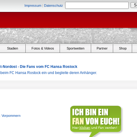
Impressum
|
Datenschutz
Stadien
Fotos & Videos
Sportwetten
Partner
Shop
Ost-Nordost - Die Fans vom FC Hansa Rostock
r beim FC Hansa Rostock ein und begleite deren Anhänger.
:
Vorpommern