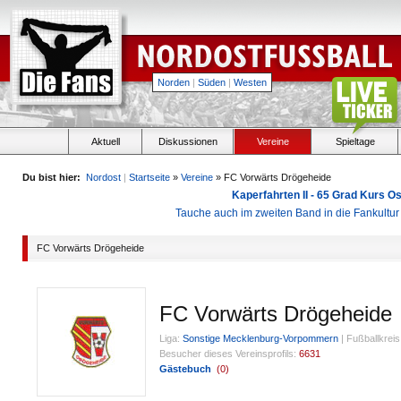
Norden
|
Süden
|
Westen
Aktuell
Diskussionen
Vereine
Spieltage
Du bist hier:
Nordost
|
Startseite
»
Vereine
» FC Vorwärts Drögeheide
Kaperfahrten II - 65 Grad Kurs 
Tauche auch im zweiten Band in die Fankultu
FC Vorwärts Drögeheide
FC Vorwärts Drögeheide
Liga:
Sonstige Mecklenburg-Vorpommern
|
Fußballkreis
Besucher dieses Vereinsprofils:
6631
Gästebuch
(
0
)