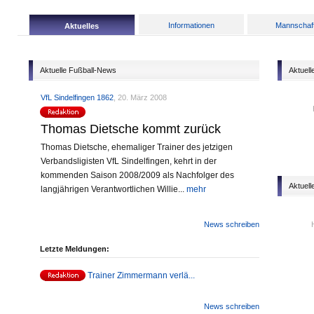
Informationen
Mannschaf
Aktuelles
Aktuelle Fußball-News
Aktuell
VfL Sindelfingen 1862
, 20. März 2008
Thomas Dietsche kommt zurück
Thomas Dietsche, ehemaliger Trainer des jetzigen
Verbandsligisten VfL Sindelfingen, kehrt in der
kommenden Saison 2008/2009 als Nachfolger des
Aktuell
langjährigen Verantwortlichen Willie...
mehr
News schreiben
Letzte Meldungen:
Trainer Zimmermann verlä...
News schreiben