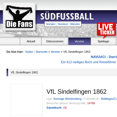
Norden
|
Nordost
|
Westen
Aktuell
Diskussionen
Vereine
Spieltage
Du bist hier:
Süden
|
Startseite
»
Vereine
» VfL Sindelfingen 1862
NAVIJACI – Durc
Ein 612-seitiges Buch und Reiseführer f
VfL Sindelfingen 1862
VfL Sindelfingen 1862
Liga:
Sonstige Württemberg
|
Fußballkreis:
Böblingen/C
Besucher dieses Vereinsprofils:
14766
Gästebuch
(
0
)