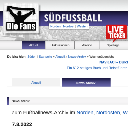
Norden
|
Nordost
|
Westen
Aktuell
Diskussionen
Vereine
Spieltage
Du bist hier:
Süden
|
Startseite
»
Aktuell
»
News-Archiv
» Wochenübersicht
NAVIJACI – Durc
Ein 612-seitiges Buch und Reiseführer f
Aktuell
News-Archiv
News-Archiv
Zum Fußballnews-Archiv im
Norden
,
Nordosten
,
W
7.8.2022