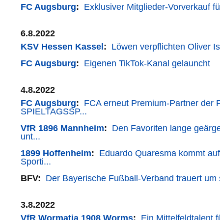
FC Augsburg
:
Exklusiver Mitglieder-Vorverkauf fü
6.8.2022
KSV Hessen Kassel
:
Löwen verpflichten Oliver Is
FC Augsburg
:
Eigenen TikTok-Kanal gelauncht
4.8.2022
FC Augsburg
:
FCA erneut Premium-Partner der
SPIELTAGSSP...
VfR 1896 Mannheim
:
Den Favoriten lange geärge
unt...
1899 Hoffenheim
:
Eduardo Quaresma kommt auf 
Sporti...
BFV:
Der Bayerische Fußball-Verband trauert um s
3.8.2022
VfR Wormatia 1908 Worms
:
Ein Mittelfeldtalent 