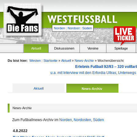
Norden
|
Nordost
|
Süden
Aktuell
Diskussionen
Vereine
Spieltage
Du bist hier:
Westen
|
Startseite
»
Aktuell
»
News-Archiv
» Wochenübersicht
Erlebnis Fußball 92/93 – 320 vollf
u.a. mit Interview mit den Erfordia Ultras, Unterweg
Aktuell
News-Archiv
News-Archiv
Zum Fußballnews-Archiv im
Norden
,
Nordosten
,
Süden
4.8.2022