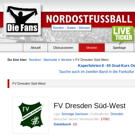
Norden
|
Süden
|
Westen
Aktuell
Diskussionen
Vereine
Spieltage
Du bist hier:
Nordost
|
Startseite
»
Vereine
» FV Dresden Süd-West
Kaperfahrten II - 65 Grad Kurs 
Tauche auch im zweiten Band in die Fankultu
FV Dresden Süd-West
FV Dresden Süd-West
Liga:
Sonstige Sachsen
|
Fußballkreis:
Dresden
Besucher dieses Vereinsprofils:
17061
Gästebuch
(
0
)