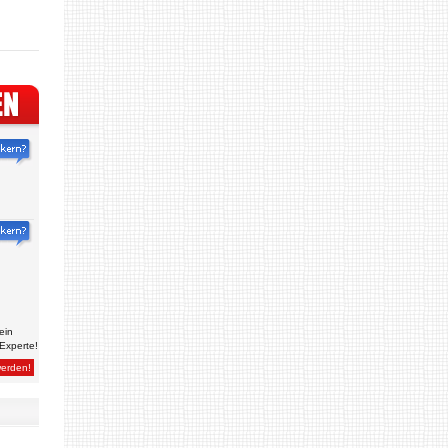
ein
Experte!
werden!