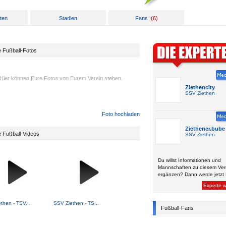
ten
Stadien
Fans
(
6
)
e Fußball-Fotos
Hier können Eure Fotos von Eurem Verein stehen.
Ziethencity
SSV Ziethen
Foto hochladen
Ziethener.bube
e Fußball-Videos
SSV Ziethen
Du willst Informationen und
Mannschaften zu diesem Ver
ergänzen? Dann werde jetzt 
Experte 
then - TSV...
SSV Ziethen - TS...
Fußball-Fans