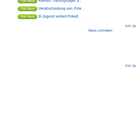
Kleines Trainingslager a...
Verabschiedung von ‚Fink...
B-Jugend verliert Pokalf...
SSV Zie
News schreiben
SSV Zie