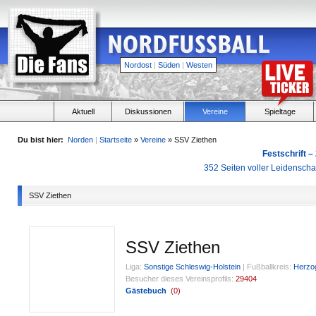
Nordost
|
Süden
|
Westen
Aktuell
Diskussionen
Vereine
Spieltage
Du bist hier:
Norden
|
Startseite
»
Vereine
» SSV Ziethen
Festschrift –
352 Seiten voller Leidensch
SSV Ziethen
SSV Ziethen
Liga:
Sonstige Schleswig-Holstein
|
Fußballkreis:
Herzo
Besucher dieses Vereinsprofils:
29404
Gästebuch
(
0
)