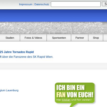
Impressum
|
Datenschutz
Stadien
Fotos & Videos
Sportwetten
Partner
Shop
 25 Jahre Tornados Rapid
aft über die Fanszene des SK Rapid Wien.
gtum Lauenburg