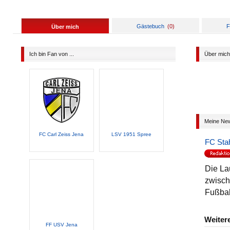
Gästebuch
(
0
)
F
Über mich
Ich bin Fan von ...
Über mich
Meine Ne
FC Carl Zeiss Jena
LSV 1951 Spree
FC Sta
Die La
zwisch
Fußbal
Weiter
FF USV Jena