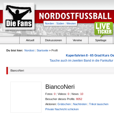
Norden
|
Süden
|
Westen
Aktuell
Diskussionen
Vereine
Spieltage
Du bist hier:
Nordost
|
Startseite
» Profil
Kaperfahrten II - 65 Grad Kurs 
Tauche auch im zweiten Band in die Fankultu
BiancoNeri
BiancoNeri
Fotos:
0
|
Videos:
0
|
News:
10
Besucher dieses Profils:
8052
Aktionen:
Grätschen
|
Nachtreten
|
Trikot tauschen
Private Nachricht schicken