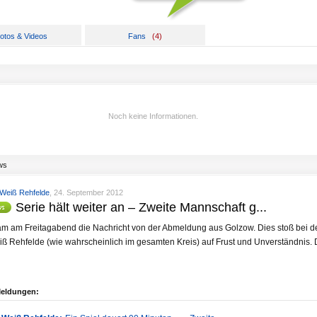
otos & Videos
Fans
(
4
)
Noch keine Informationen.
ws
Weiß Rehfelde
, 24. September 2012
Serie hält weiter an – Zweite Mannschaft g...
am am Freitagabend die Nachricht von der Abmeldung aus Golzow. Dies stoß bei d
ß Rehfelde (wie wahrscheinlich im gesamten Kreis) auf Frust und Unverständnis. D
Meldungen: