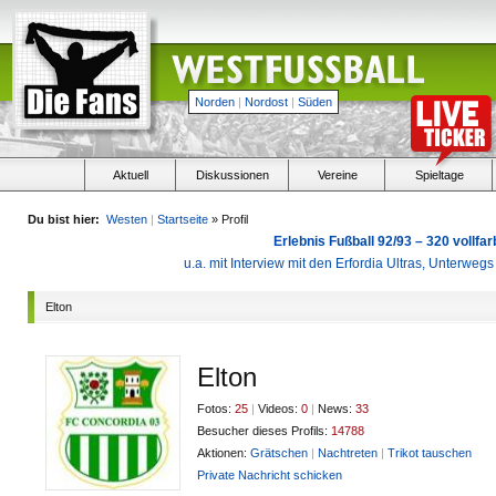
Norden
|
Nordost
|
Süden
Aktuell
Diskussionen
Vereine
Spieltage
Du bist hier:
Westen
|
Startseite
» Profil
Erlebnis Fußball 92/93 – 320 vollf
u.a. mit Interview mit den Erfordia Ultras, Unterweg
Elton
Elton
Fotos:
25
|
Videos:
0
|
News:
33
Besucher dieses Profils:
14788
Aktionen:
Grätschen
|
Nachtreten
|
Trikot tauschen
Private Nachricht schicken