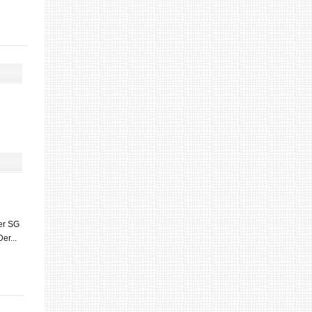
er SG
er...