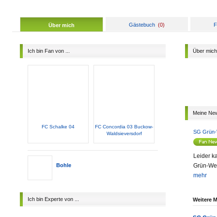
Gästebuch
(
0
)
F
Über mich
Ich bin Fan von ...
Über mich
Meine Ne
FC Schalke 04
FC Concordia 03 Buckow-
SG Grün-
Waldsieversdorf
Leider k
Bohle
Grün-Wei
mehr
Ich bin Experte von ...
Weitere 